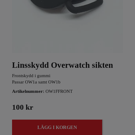
Linsskydd Overwatch sikten
Frontskydd i gummi
Passar OW1a samt OW1b
Artikelnummer:
OW1FFRONT
100 kr
LÄGG I KORGEN