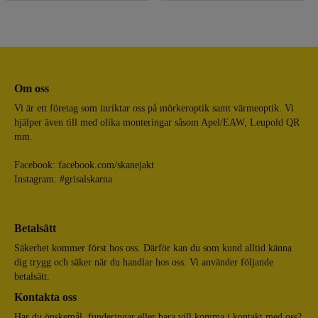
Om oss
Vi är ett företag som inriktar oss på mörkeroptik samt värmeoptik. Vi
hjälper även till med olika monteringar såsom Apel/EAW, Leupold QR
mm.
Facebook:
facebook.com/skanejakt
Instagram: #grisalskarna
Betalsätt
Säkerhet kommer först hos oss. Därför kan du som kund alltid känna
dig trygg och säker när du handlar hos oss. Vi använder följande
betalsätt.
Kontakta oss
Har du önskemål, funderingar eller bara vill komma i kontakt med oss?