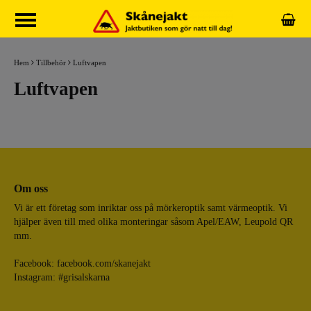
Hem
Tillbehör
Luftvapen
Luftvapen
Om oss
Vi är ett företag som inriktar oss på mörkeroptik samt värmeoptik. Vi
hjälper även till med olika monteringar såsom Apel/EAW, Leupold QR
mm.
Facebook:
facebook.com/skanejakt
Instagram: #grisalskarna