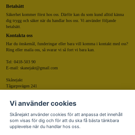
Betalsätt
Säkerhet kommer först hos oss. Därför kan du som kund alltid känna
dig trygg och säker när du handlar hos oss. Vi använder följande
betalsätt.
Kontakta oss
Har du önskemål, funderingar eller bara vill komma i kontakt med oss?
Ring eller maila oss, så svarar vi så fort vi bara kan.
Tel: 0418-503 90
E-mail:
skanejakt@gmail.com
Skånejakt
Tågarpsvägen 241
268 75 Tågarp
Vi använder cookies
Skånejakt använder cookies för att anpassa det innehåll
som visas för dig och för att du ska få bästa tänkbara
upplevelse när du handlar hos oss.