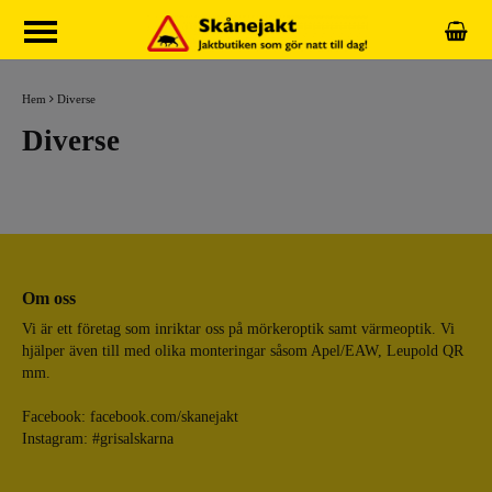
Hem
Diverse
Diverse
Om oss
Vi är ett företag som inriktar oss på mörkeroptik samt värmeoptik. Vi
hjälper även till med olika monteringar såsom Apel/EAW, Leupold QR
mm.
Facebook:
facebook.com/skanejakt
Instagram: #grisalskarna