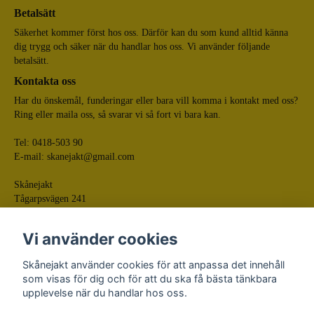
Betalsätt
Säkerhet kommer först hos oss. Därför kan du som kund alltid känna
dig trygg och säker när du handlar hos oss. Vi använder följande
betalsätt.
Kontakta oss
Har du önskemål, funderingar eller bara vill komma i kontakt med oss?
Ring eller maila oss, så svarar vi så fort vi bara kan.
Tel: 0418-503 90
E-mail:
skanejakt@gmail.com
Skånejakt
Tågarpsvägen 241
268 75 Tågarp
Vi använder cookies
Skånejakt använder cookies för att anpassa det innehåll
som visas för dig och för att du ska få bästa tänkbara
upplevelse när du handlar hos oss.