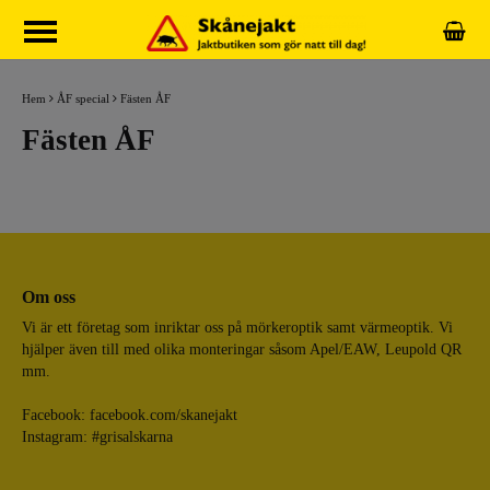
Hem
ÅF special
Fästen ÅF
Fästen ÅF
Om oss
Vi är ett företag som inriktar oss på mörkeroptik samt värmeoptik. Vi
hjälper även till med olika monteringar såsom Apel/EAW, Leupold QR
mm.
Facebook:
facebook.com/skanejakt
Instagram: #grisalskarna