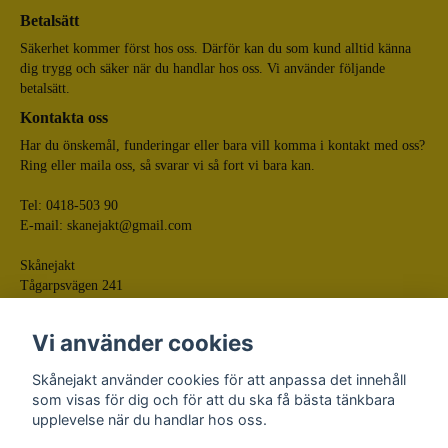
Betalsätt
Säkerhet kommer först hos oss. Därför kan du som kund alltid känna
dig trygg och säker när du handlar hos oss. Vi använder följande
betalsätt.
Kontakta oss
Har du önskemål, funderingar eller bara vill komma i kontakt med oss?
Ring eller maila oss, så svarar vi så fort vi bara kan.
Tel: 0418-503 90
E-mail:
skanejakt@gmail.com
Skånejakt
Tågarpsvägen 241
268 75 Tågarp
Vi använder cookies
Skånejakt använder cookies för att anpassa det innehåll
som visas för dig och för att du ska få bästa tänkbara
upplevelse när du handlar hos oss.