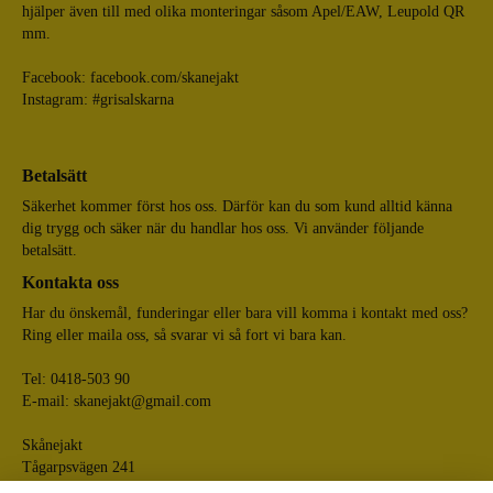
hjälper även till med olika monteringar såsom Apel/EAW, Leupold QR
mm.
Facebook:
facebook.com/skanejakt
Instagram: #grisalskarna
Betalsätt
Säkerhet kommer först hos oss. Därför kan du som kund alltid känna
dig trygg och säker när du handlar hos oss. Vi använder följande
betalsätt.
Kontakta oss
Har du önskemål, funderingar eller bara vill komma i kontakt med oss?
Ring eller maila oss, så svarar vi så fort vi bara kan.
Tel: 0418-503 90
E-mail:
skanejakt@gmail.com
Skånejakt
Tågarpsvägen 241
268 75 Tågarp