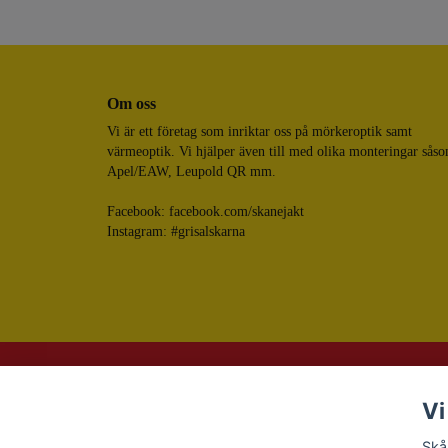
Om oss
Vi är ett företag som inriktar oss på mörkeroptik samt
värmeoptik. Vi hjälper även till med olika monteringar sås
Apel/EAW, Leupold QR mm.
Facebook:
facebook.com/skanejakt
Instagram: #grisalskarna
Vi
Skå