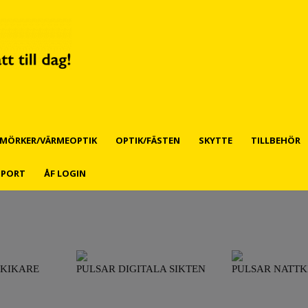
MÖRKER/VÄRMEOPTIK
OPTIK/FÄSTEN
SKYTTE
TILLBEHÖR
PPORT
ÅF LOGIN
KIKARE
PULSAR DIGITALA SIKTEN
PULSAR NATTK