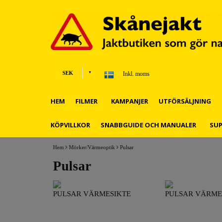
SEK
Inkl. moms
HEM
FILMER
KAMPANJER
UTFÖRSÄLJNING
KÖPVILLKOR
SNABBGUIDE OCH MANUALER
SU
Hem
Mörker/Värmeoptik
Pulsar
Pulsar
PULSAR VÄRMESIKTE
PULSAR VÄRME