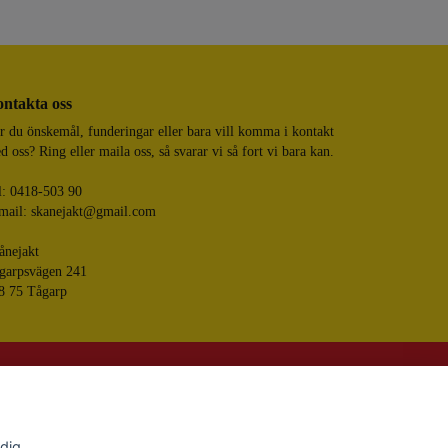
ntakta oss
r du önskemål, funderingar eller bara vill komma i kontakt
d oss? Ring eller maila oss, så svarar vi så fort vi bara kan.
l: 0418-503 90
mail:
skanejakt@gmail.com
ånejakt
garpsvägen 241
8 75 Tågarp
Skånejakt
ered by Quickbutik
 dig