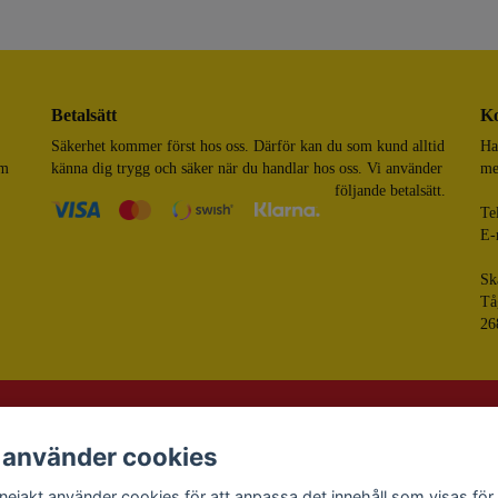
Betalsätt
Ko
Säkerhet kommer först hos oss. Därför kan du som kund alltid
Ha
om
känna dig trygg och säker när du handlar hos oss. Vi använder
me
följande betalsätt.
Te
E-
Sk
Tå
26
 använder cookies
© 
Pow
nejakt använder cookies för att anpassa det innehåll som visas för