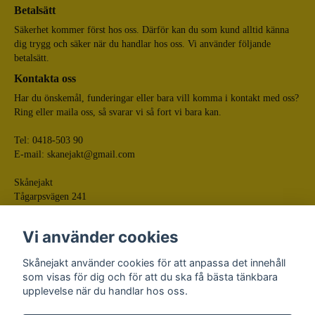
Betalsätt
Säkerhet kommer först hos oss. Därför kan du som kund alltid känna
dig trygg och säker när du handlar hos oss. Vi använder följande
betalsätt.
Kontakta oss
Har du önskemål, funderingar eller bara vill komma i kontakt med oss?
Ring eller maila oss, så svarar vi så fort vi bara kan.
Tel: 0418-503 90
E-mail:
skanejakt@gmail.com
Skånejakt
Tågarpsvägen 241
268 75 Tågarp
Vi använder cookies
Skånejakt använder cookies för att anpassa det innehåll
som visas för dig och för att du ska få bästa tänkbara
upplevelse när du handlar hos oss.