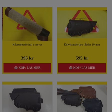
Kikarsiktesfodral i canvas
Kolvkamshöjare i läder 10 mm
395 kr
595 kr
KÖP / LÄS MER
KÖP / LÄS MER