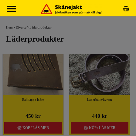
Hem
Diverse
Läderprodukter
Läderprodukter
Bakkappa läder
Läderbälte/livrem
450 kr
440 kr
KÖP / LÄS MER
KÖP / LÄS MER