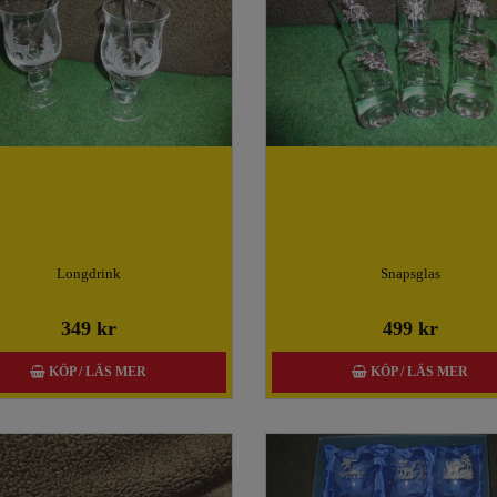
Longdrink
Snapsglas
349 kr
499 kr
KÖP / LÄS MER
KÖP / LÄS MER