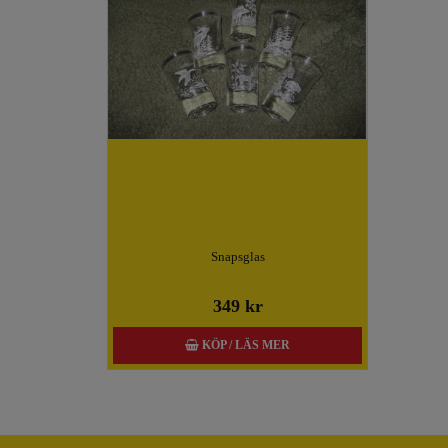
Snapsglas
349 kr
KÖP / LÄS MER