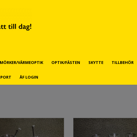
MÖRKER/VÄRMEOPTIK
OPTIK/FÄSTEN
SKYTTE
TILLBEHÖR
PPORT
ÅF LOGIN