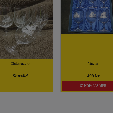
Ölglas gravyr
Vinglas
Slutsåld
499 kr
KÖP / LÄS MER