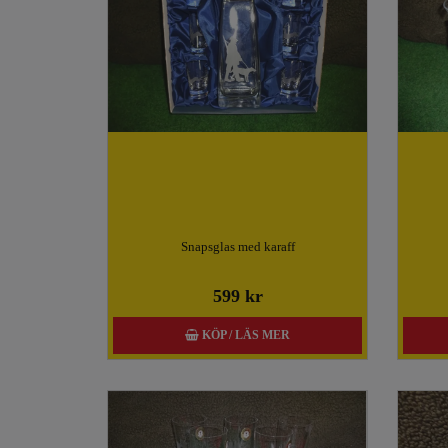
Snapsglas med karaff
599 kr
KÖP / LÄS MER