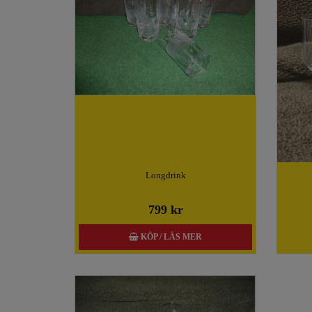
Longdrink
799 kr
KÖP / LÄS MER