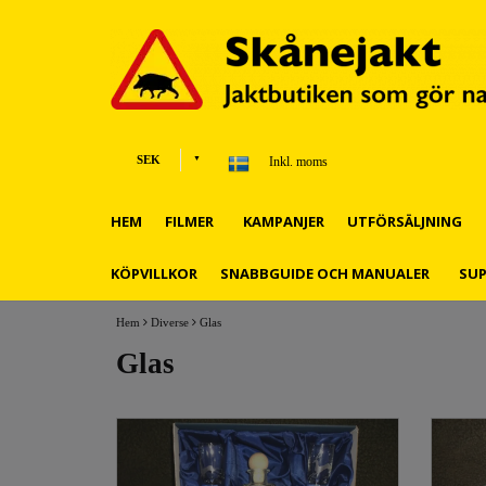
SEK
Inkl. moms
HEM
FILMER
KAMPANJER
UTFÖRSÄLJNING
KÖPVILLKOR
SNABBGUIDE OCH MANUALER
SU
Hem
Diverse
Glas
Glas