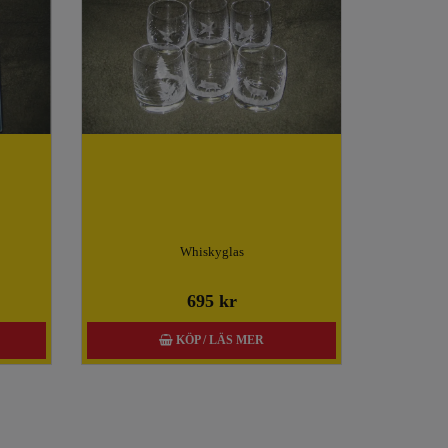
Whiskyglas
695 kr
KÖP / LÄS MER