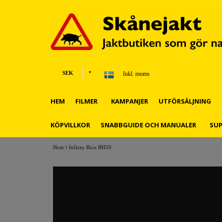
SEK
Inkl. moms
HEM
FILMER
KAMPANJER
UTFÖRSÄLJNING
KÖPVILLKOR
SNABBGUIDE OCH MANUALER
SU
Hem
Infiray Rico RH50