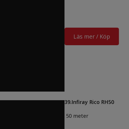
Läs mer / Köp
39.Infiray Rico RH50
50 meter