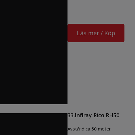
Läs mer / Köp
33.Infiray Rico RH50
Avstånd ca 50 meter