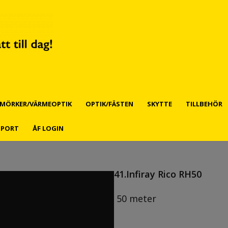
MÖRKER/VÄRMEOPTIK
OPTIK/FÄSTEN
SKYTTE
TILLBEHÖR
PPORT
ÅF LOGIN
41.Infiray Rico RH50
50 meter