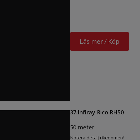
Läs mer / Köp
37.Infiray Rico RH50
50 meter
Notera detalj rikedomen!