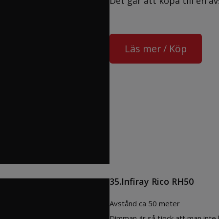
Det går att köpa till en 
Läs mer / Köp
35.Infiray Rico RH50
Avstånd ca 50 meter
Dimman är så tjock att man inte 