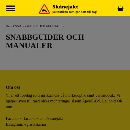
Hem
SNABBGUIDER OCH MANUALER
SNABBGUIDER OCH
MANUALER
Om oss
Vi är ett företag som inriktar oss på mörkeroptik samt värmeoptik. Vi
hjälper även till med olika monteringar såsom Apel/EAW, Leupold QR
mm.
Facebook:
facebook.com/skanejakt
Instagram: #grisalskarna