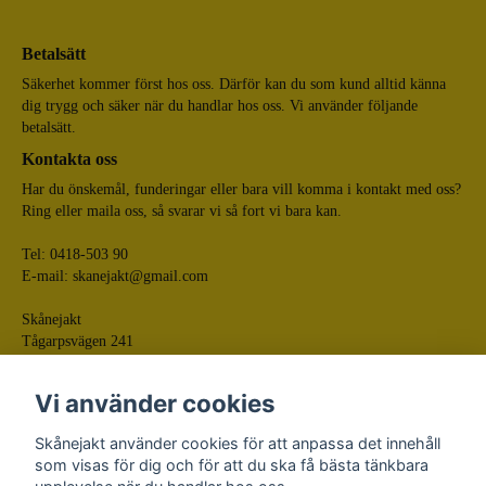
Betalsätt
Säkerhet kommer först hos oss. Därför kan du som kund alltid känna
dig trygg och säker när du handlar hos oss. Vi använder följande
betalsätt.
Kontakta oss
Har du önskemål, funderingar eller bara vill komma i kontakt med oss?
Ring eller maila oss, så svarar vi så fort vi bara kan.
Tel: 0418-503 90
E-mail:
skanejakt@gmail.com
Skånejakt
Tågarpsvägen 241
268 75 Tågarp
Vi använder cookies
Skånejakt använder cookies för att anpassa det innehåll
som visas för dig och för att du ska få bästa tänkbara