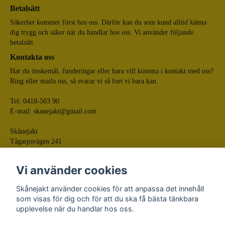
Betalsätt
Säkerhet kommer först hos oss. Därför kan du som kund alltid känna
dig trygg och säker när du handlar hos oss. Vi använder följande
betalsätt.
Kontakta oss
Har du önskemål, funderingar eller bara vill komma i kontakt med oss?
Ring eller maila oss, så svarar vi så fort vi bara kan.
Tel: 0418-503 90
E-mail:
skanejakt@gmail.com
Skånejakt
Tågarpsvägen 241
268 75 Tågarp
Vi använder cookies
Skånejakt använder cookies för att anpassa det innehåll
som visas för dig och för att du ska få bästa tänkbara
upplevelse när du handlar hos oss.