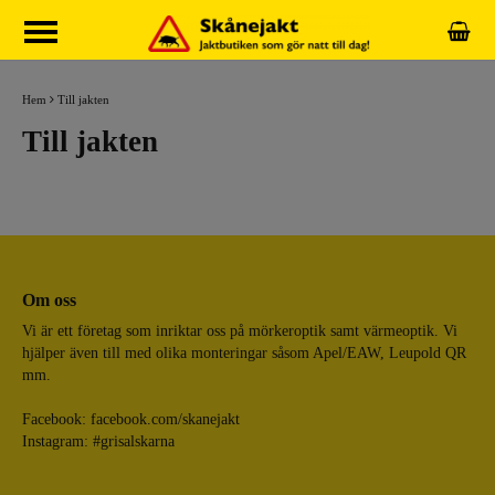
Hem
Till jakten
Till jakten
Om oss
Vi är ett företag som inriktar oss på mörkeroptik samt värmeoptik. Vi
hjälper även till med olika monteringar såsom Apel/EAW, Leupold QR
mm.
Facebook:
facebook.com/skanejakt
Instagram: #grisalskarna