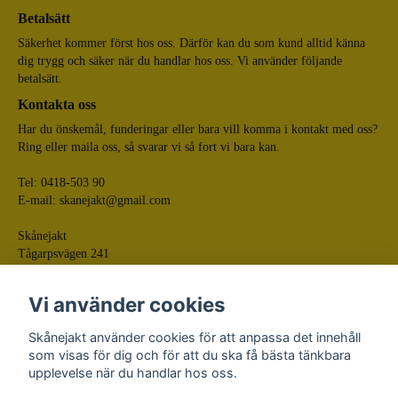
Betalsätt
Säkerhet kommer först hos oss. Därför kan du som kund alltid känna
dig trygg och säker när du handlar hos oss. Vi använder följande
betalsätt.
Kontakta oss
Har du önskemål, funderingar eller bara vill komma i kontakt med oss?
Ring eller maila oss, så svarar vi så fort vi bara kan.
Tel: 0418-503 90
E-mail:
skanejakt@gmail.com
Skånejakt
Tågarpsvägen 241
268 75 Tågarp
Vi använder cookies
Skånejakt använder cookies för att anpassa det innehåll
som visas för dig och för att du ska få bästa tänkbara
upplevelse när du handlar hos oss.