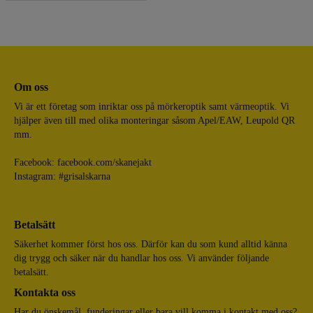
Om oss
Vi är ett företag som inriktar oss på mörkeroptik samt värmeoptik. Vi
hjälper även till med olika monteringar såsom Apel/EAW, Leupold QR
mm.
Facebook:
facebook.com/skanejakt
Instagram: #grisalskarna
Betalsätt
Säkerhet kommer först hos oss. Därför kan du som kund alltid känna
dig trygg och säker när du handlar hos oss. Vi använder följande
betalsätt.
Kontakta oss
Har du önskemål, funderingar eller bara vill komma i kontakt med oss?