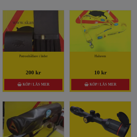
Patronhållare i läder
Halsrem
200 kr
10 kr
KÖP / LÄS MER
KÖP / LÄS MER