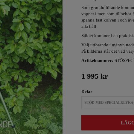
Som grundutförande kommer 
vapnet i men som tillbehör 
spänna fast kolven i och äve
alla håll
Stödet kommer i en praktisk
Välj utförande i menyn ned
På bilderna står det vad varj
Artikelnummer:
STÖSPEC
1 995 kr
Delar
STÖD MED SPECIALKLYKA
LÄGG