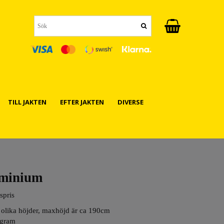
TILL JAKTEN
EFTER JAKTEN
DIVERSE
uminium
spris
i olika höjder, maxhöjd är ca 190cm
 gram