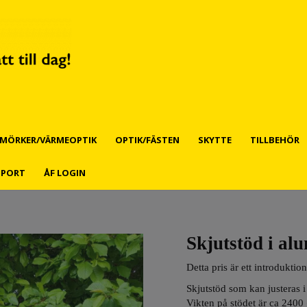
MÖRKER/VÄRMEOPTIK
OPTIK/FÄSTEN
SKYTTE
TILLBEHÖR
PPORT
ÅF LOGIN
Skjutstöd i al
Detta pris är ett introduktion
Skjutstöd som kan justeras 
Vikten på stödet är ca 2400