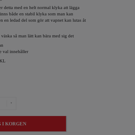
detta med en helt normal klyka att lägga
finns både en stabil klyka som man kan
n en ledad del som gör att vapnet kan lutas åt
 väska så man lätt kan bära med sig det
an
e val innehåller
KL
 I KORGEN