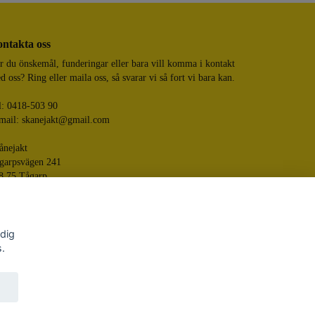
ntakta oss
r du önskemål, funderingar eller bara vill komma i kontakt
d oss? Ring eller maila oss, så svarar vi så fort vi bara kan.
l: 0418-503 90
mail:
skanejakt@gmail.com
ånejakt
garpsvägen 241
8 75 Tågarp
 dig
s.
Skånejakt
ered by Quickbutik