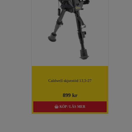
Caldwell skjutstöd 13,5-27
899 kr
KÖP / LÄS MER