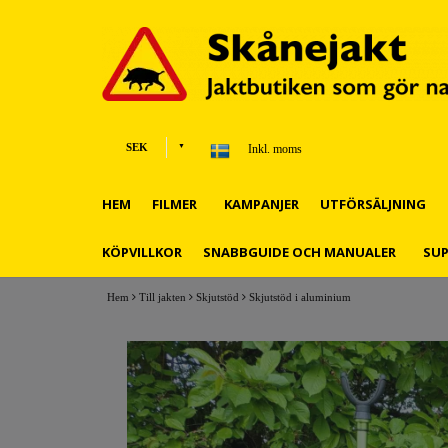
SEK
Inkl. moms
HEM
FILMER
KAMPANJER
UTFÖRSÄLJNING
KÖPVILLKOR
SNABBGUIDE OCH MANUALER
SU
Hem
Till jakten
Skjutstöd
Skjutstöd i aluminium