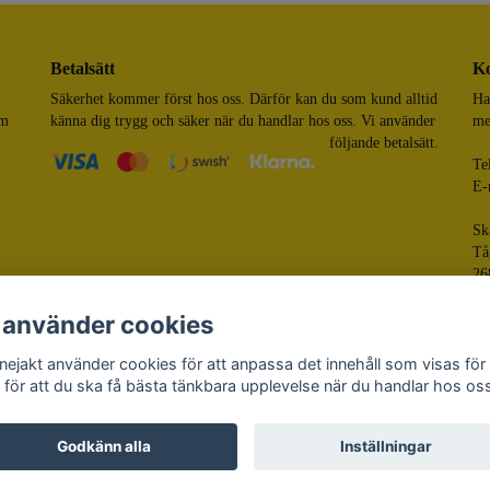
Betalsätt
Ko
Säkerhet kommer först hos oss. Därför kan du som kund alltid
Ha
om
känna dig trygg och säker när du handlar hos oss. Vi använder
me
följande betalsätt.
Te
E-
Sk
Tå
26
 använder cookies
nejakt använder cookies för att anpassa det innehåll som visas för
 för att du ska få bästa tänkbara upplevelse när du handlar hos os
© 
Pow
Godkänn alla
Inställningar