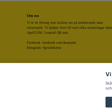
Om oss
Vi är ett företag som inriktar oss på mörkeroptik samt
värmeoptik. Vi hjälper även till med olika monteringar sås
Apel/EAW, Leupold QR mm.
Facebook:
facebook.com/skanejakt
Instagram: #grisalskarna
Vi
Skå
och