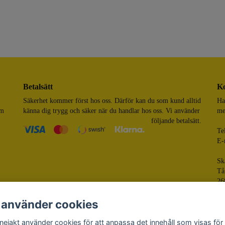
Betalsätt
Ko
Säkerhet kommer först hos oss. Därför kan du som kund alltid
Ha
om
känna dig trygg och säker när du handlar hos oss. Vi använder
me
följande betalsätt.
Te
E-
Sk
Tå
26
 använder cookies
nejakt använder cookies för att anpassa det innehåll som visas för