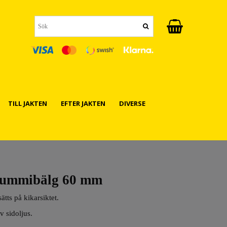
TILL JAKTEN
EFTER JAKTEN
DIVERSE
ummibälg 60 mm
ätts på kikarsiktet.
v sidoljus.