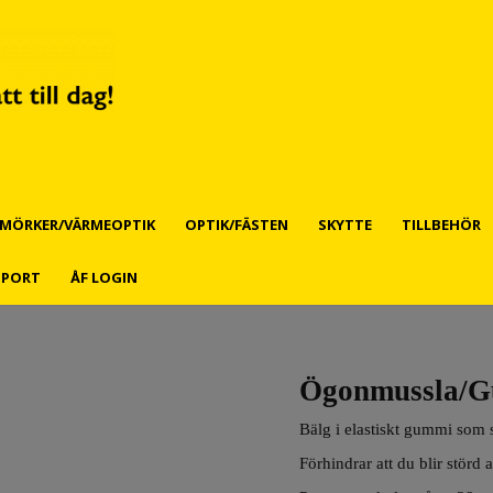
MÖRKER/VÄRMEOPTIK
OPTIK/FÄSTEN
SKYTTE
TILLBEHÖR
PPORT
ÅF LOGIN
Ögonmussla/G
Bälg i elastiskt gummi som s
Förhindrar att du blir störd a