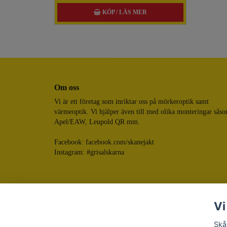
KÖP / LÄS MER
Om oss
Vi är ett företag som inriktar oss på mörkeroptik samt
värmeoptik. Vi hjälper även till med olika monteringar sås
Apel/EAW, Leupold QR mm.
Facebook:
facebook.com/skanejakt
Instagram: #grisalskarna
Vi
Skå