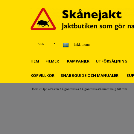
SEK
Inkl. moms
HEM
FILMER
KAMPANJER
UTFÖRSÄLJNING
KÖPVILLKOR
SNABBGUIDE OCH MANUALER
SU
Hem
Optik/Fästen
Ögonmussla
Ögonmussla/Gummibälg 60 mm