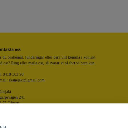
ntakta oss
r du önskemål, funderingar eller bara vill komma i kontakt
d oss? Ring eller maila oss, så svarar vi så fort vi bara kan.
l: 0418-503 90
mail:
skanejakt@gmail.com
ånejakt
garpsvägen 241
8 75 Tågarp
 dig