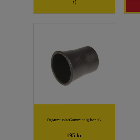
:(
Ögonmussla/Gummibälg konisk
195 kr