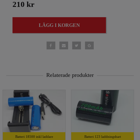
210 kr
LÄGG I KORGEN
Relaterade produkter
Batteri 18500 inkl laddare
Batteri 123 laddningsbart