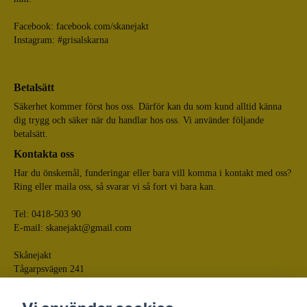
Facebook:
facebook.com/skanejakt
Instagram: #grisalskarna
Betalsätt
Säkerhet kommer först hos oss. Därför kan du som kund alltid känna
dig trygg och säker när du handlar hos oss. Vi använder följande
betalsätt.
Kontakta oss
Har du önskemål, funderingar eller bara vill komma i kontakt med oss?
Ring eller maila oss, så svarar vi så fort vi bara kan.
Tel: 0418-503 90
E-mail:
skanejakt@gmail.com
Skånejakt
Tågarpsvägen 241
268 75 Tågarp