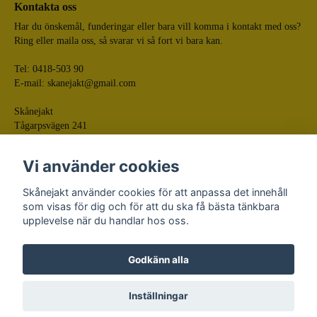
Kontakta oss
Har du önskemål, funderingar eller bara vill komma i kontakt med oss?
Ring eller maila oss, så svarar vi så fort vi bara kan.
Tel: 0418-503 90
E-mail:
skanejakt@gmail.com
Skånejakt
Tågarpsvägen 241
268 75 Tågarp
Vi använder cookies
Skånejakt använder cookies för att anpassa det innehåll
som visas för dig och för att du ska få bästa tänkbara
upplevelse när du handlar hos oss.
Godkänn alla
© Skånejakt
Powered by Quickbutik
Inställningar