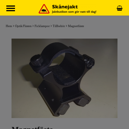
Hem
Optik/Fästen
Ficklampor
Tillbehör
Magnetfäste