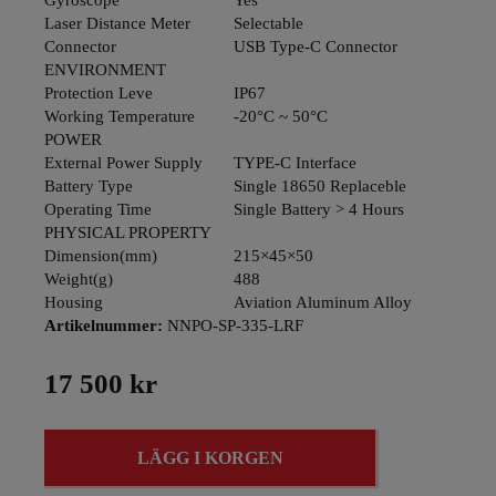
Gyroscope
Yes
Laser Distance Meter
Selectable
Connector
USB Type-C Connector
ENVIRONMENT
Protection Leve
IP67
Working Temperature
-20°C ~ 50°C
POWER
External Power Supply
TYPE-C Interface
Battery Type
Single 18650 Replaceble
Operating Time
Single Battery > 4 Hours
PHYSICAL PROPERTY
Dimension(mm)
215×45×50
Weight(g)
488
Housing
Aviation Aluminum Alloy
Artikelnummer:
NNPO-SP-335-LRF
17 500 kr
LÄGG I KORGEN