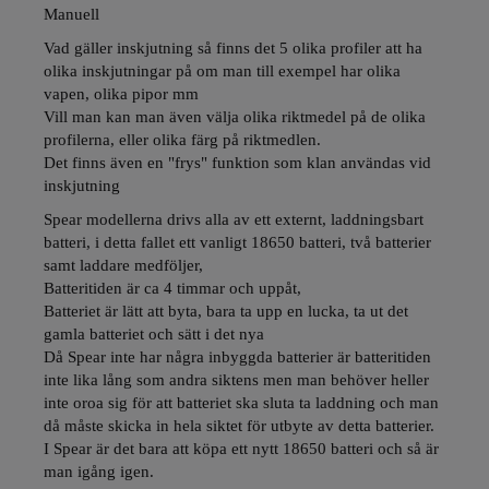
Manuell
Vad gäller inskjutning så finns det 5 olika profiler att ha
olika inskjutningar på om man till exempel har olika
vapen, olika pipor mm
Vill man kan man även välja olika riktmedel på de olika
profilerna, eller olika färg på riktmedlen.
Det finns även en "frys" funktion som klan användas vid
inskjutning
Spear modellerna drivs alla av ett externt, laddningsbart
batteri, i detta fallet ett vanligt 18650 batteri, två batterier
samt laddare medföljer,
Batteritiden är ca 4 timmar och uppåt,
Batteriet är lätt att byta, bara ta upp en lucka, ta ut det
gamla batteriet och sätt i det nya
Då Spear inte har några inbyggda batterier är batteritiden
inte lika lång som andra siktens men man behöver heller
inte oroa sig för att batteriet ska sluta ta laddning och man
då måste skicka in hela siktet för utbyte av detta batterier.
I Spear är det bara att köpa ett nytt 18650 batteri och så är
man igång igen.