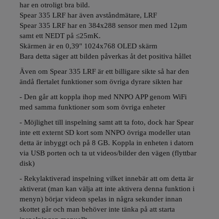
har en otroligt bra bild.
Spear 335 LRF har även avståndmätare, LRF
Spear 335 LRF har en 384x288 sensor men med 12μm
samt ett NEDT på ≤25mK.
Skärmen är en 0,39" 1024x768 OLED skärm
Bara detta säger att bilden påverkas åt det positiva hållet
Även om Spear 335 LRF är ett billigare sikte så har den
ändå flertalet funktioner som övriga dyrare sikten har
- Den går att koppla ihop med NNPO APP genom WiFi
med samma funktioner som som övriga enheter
- Möjlighet till inspelning samt att ta foto, dock har Spear
inte ett externt SD kort som NNPO övriga modeller utan
detta är inbyggt och på 8 GB. Koppla in enheten i datorn
via USB porten och ta ut videos/bilder den vägen (flyttbar
disk)
- Rekylaktiverad inspelning vilket innebär att om detta är
aktiverat (man kan välja att inte aktivera denna funktion i
menyn) börjar videon spelas in några sekunder innan
skottet går och man behöver inte tänka på att starta