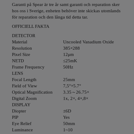
Garanti på Spear är tre år samt garanti och reparation sker
hos oss i Sverige, enheten behöver inte skickas utomlands
för reparation och den långa tid detta tar.
OFFICIELL FAKTA
DETECTOR
Material
Uncooled Vanadium Oxide
Resolution
385×288
Pixel Size
12μm
NETD
≤25mK
Frame Frequency
50Hz
LENS
Focal Length
25mm
Field of View
7,5°×5.7°
Optical Magnification
3.35～26.75×
Digital Zoom
1x, 2×, 4×,8×
DISPLAY
Diopter
±6D
PIP
Yes
Eye Relief
50mm
Luminance
1~10