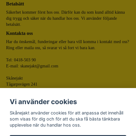
Betalsätt
Säkerhet kommer först hos oss. Därför kan du som kund alltid känna
dig trygg och säker när du handlar hos oss. Vi använder följande
betalsätt.
Kontakta oss
Har du önskemål, funderingar eller bara vill komma i kontakt med oss?
Ring eller maila oss, så svarar vi så fort vi bara kan.
Tel: 0418-503 90
E-mail:
skanejakt@gmail.com
Skånejakt
Tågarpsvägen 241
268 75 Tågarp
Vi använder cookies
Skånejakt använder cookies för att anpassa det innehåll
som visas för dig och för att du ska få bästa tänkbara
upplevelse när du handlar hos oss.