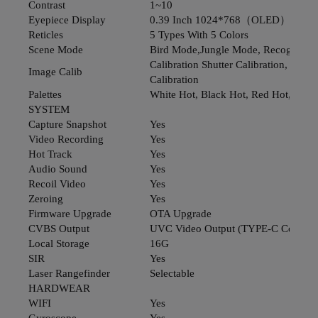
Contrast
1~10
Eyepiece Display
0.39 Inch 1024*768（OLED）
Reticles
5 Types With 5 Colors
Scene Mode
Bird Mode,Jungle Mode, Recognitio
Calibration Shutter Calibration, Scene
Image Calib
Calibration
Palettes
White Hot, Black Hot, Red Hot, Green
SYSTEM
Capture Snapshot
Yes
Video Recording
Yes
Hot Track
Yes
Audio Sound
Yes
Recoil Video
Yes
Zeroing
Yes
Firmware Upgrade
OTA Upgrade
CVBS Output
UVC Video Output (TYPE-C Connect
Local Storage
16G
SIR
Yes
Laser Rangefinder
Selectable
HARDWEAR
WIFI
Yes