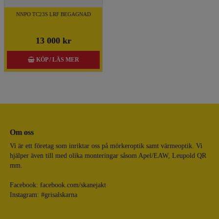
NNPO TC23S LRF BEGAGNAD
13 000 kr
KÖP / LÄS MER
Om oss
Vi är ett företag som inriktar oss på mörkeroptik samt värmeoptik. Vi
hjälper även till med olika monteringar såsom Apel/EAW, Leupold QR
mm.
Facebook:
facebook.com/skanejakt
Instagram: #grisalskarna