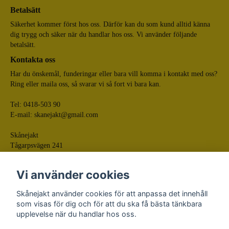
Betalsätt
Säkerhet kommer först hos oss. Därför kan du som kund alltid känna
dig trygg och säker när du handlar hos oss. Vi använder följande
betalsätt.
Kontakta oss
Har du önskemål, funderingar eller bara vill komma i kontakt med oss?
Ring eller maila oss, så svarar vi så fort vi bara kan.
Tel: 0418-503 90
E-mail:
skanejakt@gmail.com
Skånejakt
Tågarpsvägen 241
268 75 Tågarp
Vi använder cookies
Skånejakt använder cookies för att anpassa det innehåll
som visas för dig och för att du ska få bästa tänkbara
upplevelse när du handlar hos oss.