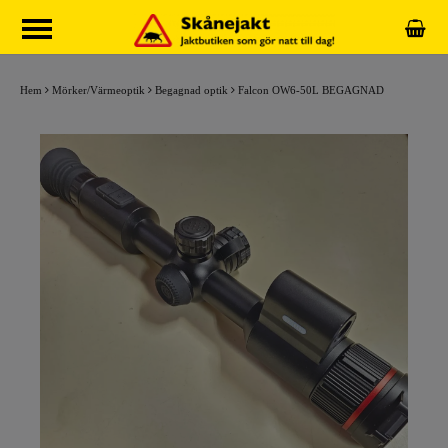
Hem
Mörker/Värmeoptik
Begagnad optik
Falcon OW6-50L BEGAGNAD