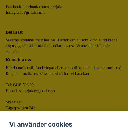
Facebook:
facebook.com/skanejakt
Instagram: #grisalskarna
Betalsätt
Säkerhet kommer först hos oss. Därför kan du som kund alltid känna
dig trygg och säker när du handlar hos oss. Vi använder följande
betalsätt.
Kontakta oss
Har du önskemål, funderingar eller bara vill komma i kontakt med oss?
Ring eller maila oss, så svarar vi så fort vi bara kan.
Tel: 0418-503 90
E-mail:
skanejakt@gmail.com
Skånejakt
Tågarpsvägen 241
268 75 Tågarp
Vi använder cookies