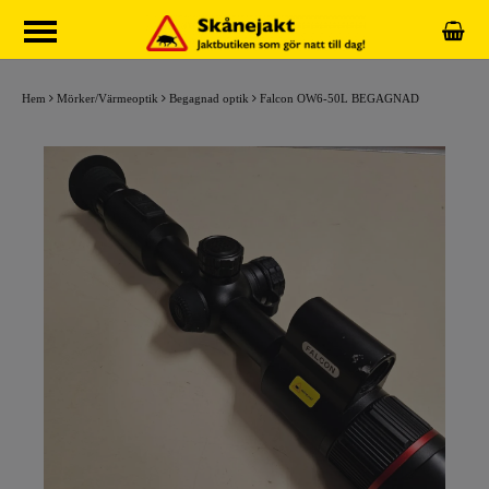
Hem
Mörker/Värmeoptik
Begagnad optik
Falcon OW6-50L BEGAGNAD