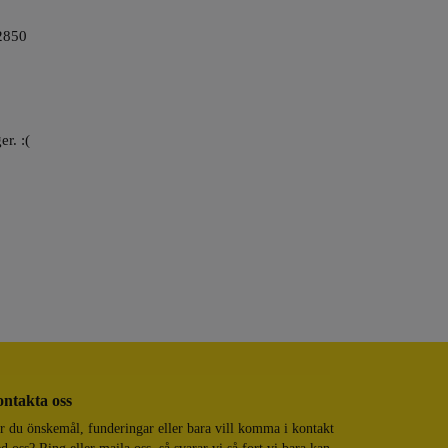
850
er. :(
ntakta oss
r du önskemål, funderingar eller bara vill komma i kontakt