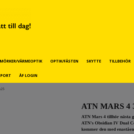
MÖRKER/VÄRMEOPTIK
OPTIK/FÄSTEN
SKYTTE
TILLBEHÖR
PPORT
ÅF LOGIN
x25
ATN MARS 4 3
ATN Mars 4 tillhör nästa g
ATN's Obsidian IV Dual Co
kommer den med enastående 