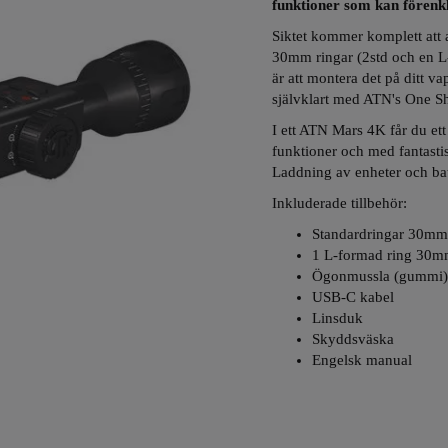
funktioner som kan förenkl
Siktet kommer komplett att 
30mm ringar (2std och en L-
är att montera det på ditt v
självklart med ATN's One Sh
I ett ATN Mars 4K får du ett
funktioner och med fantastis
Laddning av enheter och batt
Inkluderade tillbehör:
Standardringar 30mm 
1 L-formad ring 30
Ögonmussla (gummi)
USB-C kabel
Linsduk
Skyddsväska
Engelsk manual