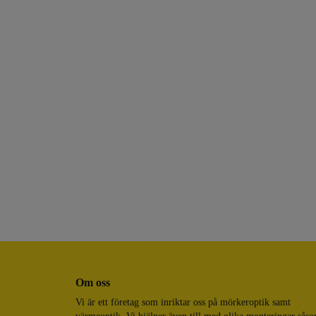
Om oss
Vi är ett företag som inriktar oss på mörkeroptik samt