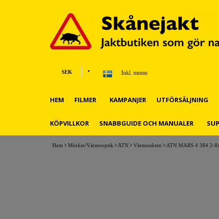
SEK
Inkl. moms
HEM
FILMER
KAMPANJER
UTFÖRSÄLJNING
KÖPVILLKOR
SNABBGUIDE OCH MANUALER
SU
Hem
Mörker/Värmeoptik
ATN
Värmesikten
ATN MARS 4 384 2-8