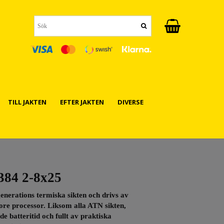
TILL JAKTEN
EFTER JAKTEN
DIVERSE
84 2-8x25
enerations termiska sikten och drivs av
re processor. Liksom alla ATN sikten,
batteritid och fullt av praktiska