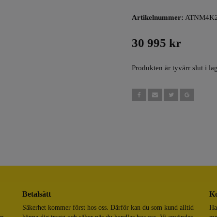
Artikelnummer:
ATNM4K2
30 995 kr
Produkten är tyvärr slut i lag
Betalsätt
Ko
Säkerhet kommer först hos oss. Därför kan du som kund alltid
Ha