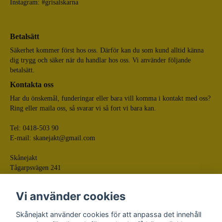
Instagram: #grisalskarna
Betalsätt
Säkerhet kommer först hos oss. Därför kan du som kund alltid känna
dig trygg och säker när du handlar hos oss. Vi använder följande
betalsätt.
Kontakta oss
Har du önskemål, funderingar eller bara vill komma i kontakt med oss?
Ring eller maila oss, så svarar vi så fort vi bara kan.
Tel: 0418-503 90
E-mail:
skanejakt@gmail.com
Skånejakt
Tågarpsvägen 241
268 75 Tågarp
Vi använder cookies
Skånejakt använder cookies för att anpassa det innehåll