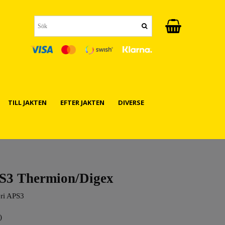
TILL JAKTEN
EFTER JAKTEN
DIVERSE
PS3 Thermion/Digex
eri APS3
)