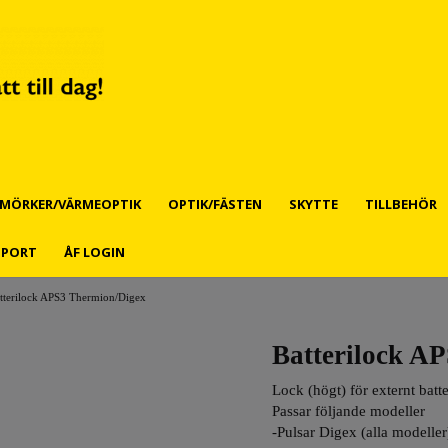
MÖRKER/VÄRMEOPTIK
OPTIK/FÄSTEN
SKYTTE
TILLBEHÖR
PPORT
ÅF LOGIN
tterilock APS3 Thermion/Digex
Batterilock A
Lock (högt) för externt batt
Passar följande modeller
-Pulsar Digex (alla modeller