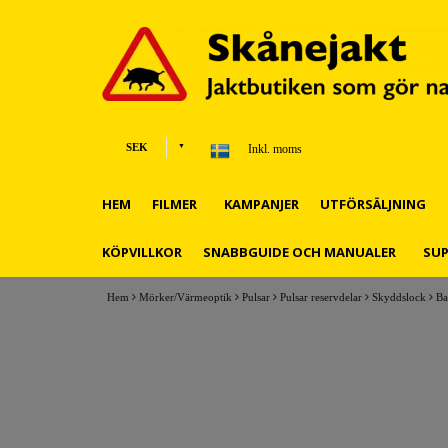
SEK
Inkl. moms
HEM
FILMER
KAMPANJER
UTFÖRSÄLJNING
KÖPVILLKOR
SNABBGUIDE OCH MANUALER
SU
Hem
Mörker/Värmeoptik
Pulsar
Pulsar reservdelar
Skyddslock
Ba