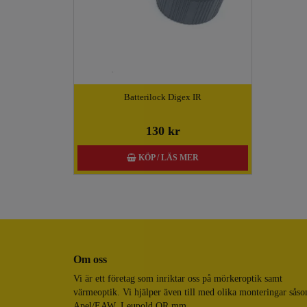
Batterilock Digex IR
130 kr
KÖP / LÄS MER
Om oss
Vi är ett företag som inriktar oss på mörkeroptik samt
värmeoptik. Vi hjälper även till med olika monteringar sås
Apel/EAW, Leupold QR mm.