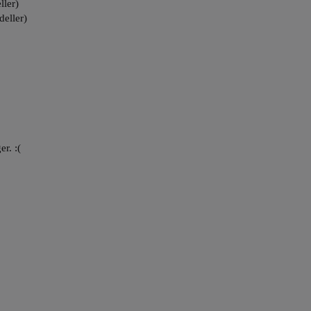
ller)
deller)
er. :(