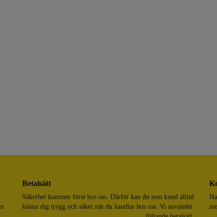
Betalsätt
Ko
Säkerhet kommer först hos oss. Därför kan du som kund alltid
Ha
om
känna dig trygg och säker när du handlar hos oss. Vi använder
me
följande betalsätt.