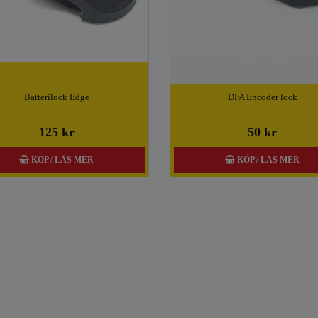
Batterilock Edge
DFA Encoder lock
125 kr
50 kr
KÖP / LÄS MER
KÖP / LÄS MER