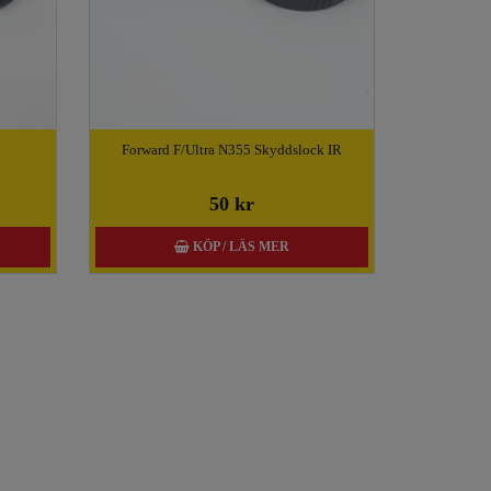
Forward F/Ultra N355 Skyddslock IR
50 kr
KÖP / LÄS MER