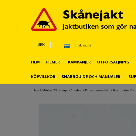
SEK
Inkl. moms
HEM
FILMER
KAMPANJER
UTFÖRSÄLJNING
KÖPVILLKOR
SNABBGUIDE OCH MANUALER
SU
Hem
Mörker/Värmeoptik
Pulsar
Pulsar reservdelar
Knappsatser/O-r