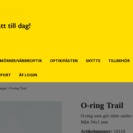
MÖRKER/VÄRMEOPTIK
OPTIK/FÄSTEN
SKYTTE
TILLBEHÖR
PPORT
ÅF LOGIN
ingar
O-ring Trail
O-ring Trail
O-ring som gör sitter under 
Mått 34x1 mm
Artikelnummer:
10110