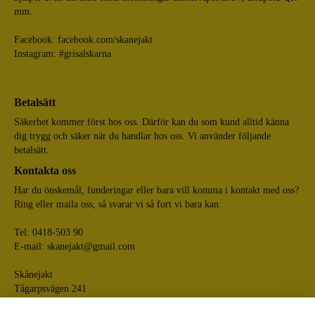
mm.
Facebook:
facebook.com/skanejakt
Instagram: #grisalskarna
Betalsätt
Säkerhet kommer först hos oss. Därför kan du som kund alltid känna
dig trygg och säker när du handlar hos oss. Vi använder följande
betalsätt.
Kontakta oss
Har du önskemål, funderingar eller bara vill komma i kontakt med oss?
Ring eller maila oss, så svarar vi så fort vi bara kan.
Tel: 0418-503 90
E-mail:
skanejakt@gmail.com
Skånejakt
Tågarpsvägen 241
268 75 Tågarp