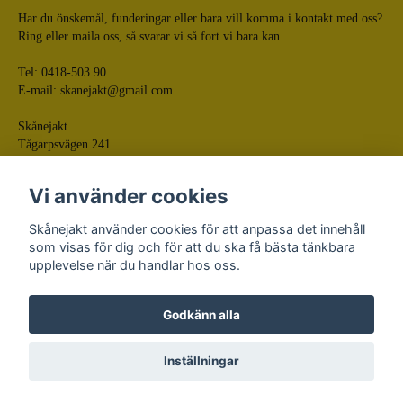
Har du önskemål, funderingar eller bara vill komma i kontakt med oss?
Ring eller maila oss, så svarar vi så fort vi bara kan.
Tel: 0418-503 90
E-mail:
skanejakt@gmail.com
Skånejakt
Tågarpsvägen 241
268 75 Tågarp
Vi använder cookies
Skånejakt använder cookies för att anpassa det innehåll
som visas för dig och för att du ska få bästa tänkbara
upplevelse när du handlar hos oss.
Godkänn alla
© Skånejakt
Powered by Quickbutik
Inställningar