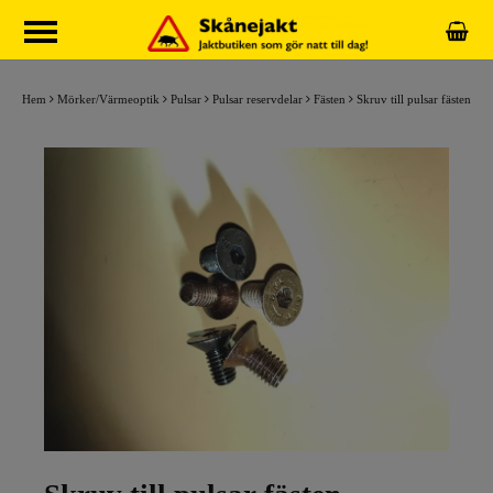
Hem
Mörker/Värmeoptik
Pulsar
Pulsar reservdelar
Fästen
Skruv till pulsar fästen