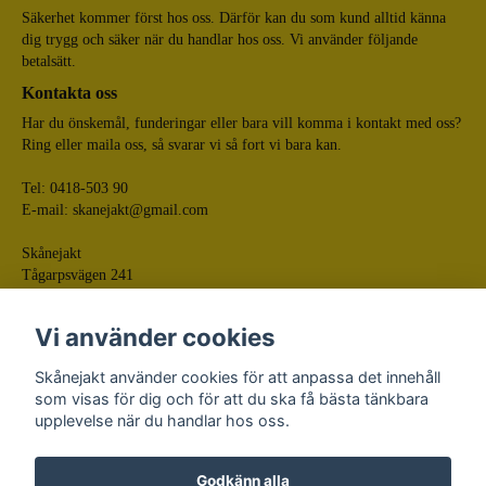
Säkerhet kommer först hos oss. Därför kan du som kund alltid känna
dig trygg och säker när du handlar hos oss. Vi använder följande
betalsätt.
Kontakta oss
Har du önskemål, funderingar eller bara vill komma i kontakt med oss?
Ring eller maila oss, så svarar vi så fort vi bara kan.
Tel: 0418-503 90
E-mail:
skanejakt@gmail.com
Skånejakt
Tågarpsvägen 241
268 75 Tågarp
Vi använder cookies
Skånejakt använder cookies för att anpassa det innehåll
som visas för dig och för att du ska få bästa tänkbara
upplevelse när du handlar hos oss.
Godkänn alla