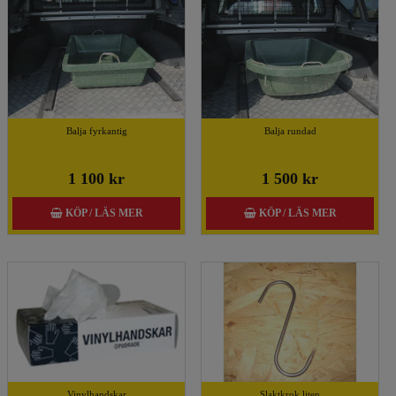
Balja fyrkantig
Balja rundad
1 100 kr
1 500 kr
KÖP / LÄS MER
KÖP / LÄS MER
Vinylhandskar
Slaktkrok liten