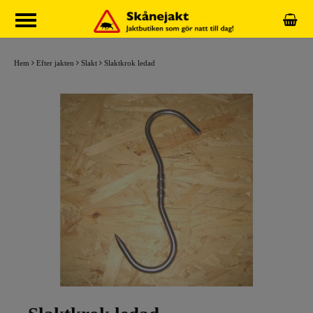
Hem
Efter jakten
Slakt
Slaktkrok ledad