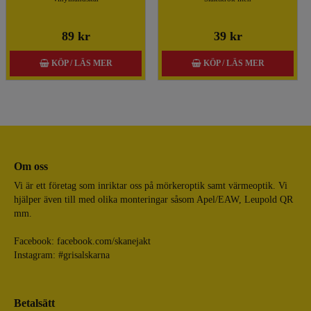
89 kr
39 kr
KÖP / LÄS MER
KÖP / LÄS MER
Om oss
Vi är ett företag som inriktar oss på mörkeroptik samt värmeoptik. Vi
hjälper även till med olika monteringar såsom Apel/EAW, Leupold QR
mm.
Facebook:
facebook.com/skanejakt
Instagram: #grisalskarna
Betalsätt