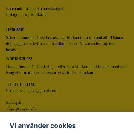
Facebook:
facebook.com/skanejakt
Instagram: #grisalskarna
Betalsätt
Säkerhet kommer först hos oss. Därför kan du som kund alltid känna
dig trygg och säker när du handlar hos oss. Vi använder följande
betalsätt.
Kontakta oss
Har du önskemål, funderingar eller bara vill komma i kontakt med oss?
Ring eller maila oss, så svarar vi så fort vi bara kan.
Tel: 0418-503 90
E-mail:
skanejakt@gmail.com
Skånejakt
Tågarpsvägen 241
268 75 Tågarp
Vi använder cookies