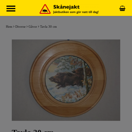
Hem
Diverse
Gåvor
Tavla 30 cm