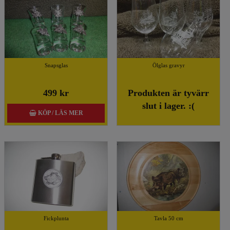
Snapsglas
Ölglas gravyr
499 kr
Produkten är tyvärr
slut i lager. :(
KÖP / LÄS MER
Fickplunta
Tavla 50 cm