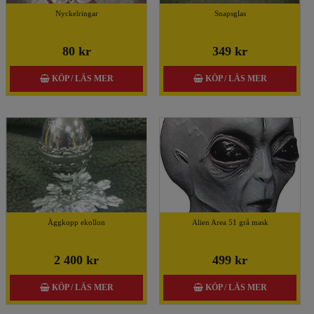
Nyckelringar
Snapsglas
80 kr
349 kr
KÖP / LÄS MER
KÖP / LÄS MER
Äggkopp ekollon
Alien Area 51 grå mask
2 400 kr
499 kr
KÖP / LÄS MER
KÖP / LÄS MER