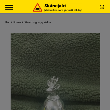
Hem
Diverse
Gåvor
äggkopp rådjur