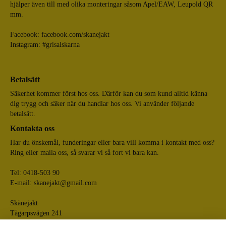
hjälper även till med olika monteringar såsom Apel/EAW, Leupold QR
mm.
Facebook:
facebook.com/skanejakt
Instagram: #grisalskarna
Betalsätt
Säkerhet kommer först hos oss. Därför kan du som kund alltid känna
dig trygg och säker när du handlar hos oss. Vi använder följande
betalsätt.
Kontakta oss
Har du önskemål, funderingar eller bara vill komma i kontakt med oss?
Ring eller maila oss, så svarar vi så fort vi bara kan.
Tel: 0418-503 90
E-mail:
skanejakt@gmail.com
Skånejakt
Tågarpsvägen 241
268 75 Tågarp