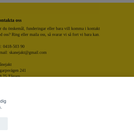
ntakta oss
r du önskemål, funderingar eller bara vill komma i kontakt
d oss? Ring eller maila oss, så svarar vi så fort vi bara kan.
l: 0418-503 90
mail:
skanejakt@gmail.com
ånejakt
garpsvägen 241
8 75 Tågarp
 dig
s.
Skånejakt
ered by Quickbutik