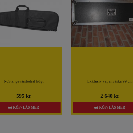
NcStar gevärsfodral högt
Exklusiv vapenväska 99 cm
595 kr
2 640 kr
KÖP / LÄS MER
KÖP / LÄS MER