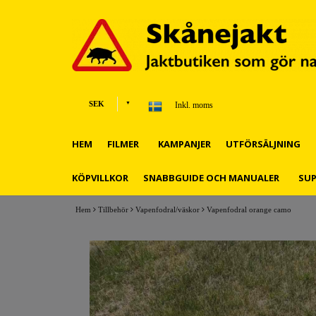
SEK
Inkl. moms
HEM
FILMER
KAMPANJER
UTFÖRSÄLJNING
KÖPVILLKOR
SNABBGUIDE OCH MANUALER
SU
Hem
Tillbehör
Vapenfodral/väskor
Vapenfodral orange camo