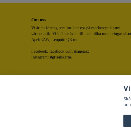
Om oss
Vi är ett företag som inriktar oss på mörkeroptik samt
värmeoptik. Vi hjälper även till med olika monteringar sås
Apel/EAW, Leupold QR mm.
Facebook:
facebook.com/skanejakt
Instagram: #grisalskarna
Vi
Skå
och