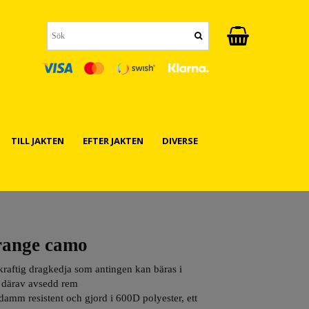
TILL JAKTEN
EFTER JAKTEN
DIVERSE
range camo
raftig dragkedja som antingen kan bäras i
i därav avsedd rem
damm resistent och gjord i 600D polyester, ett