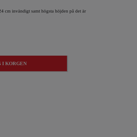
24 cm invändigt samt högsta höjden på det är
 I KORGEN