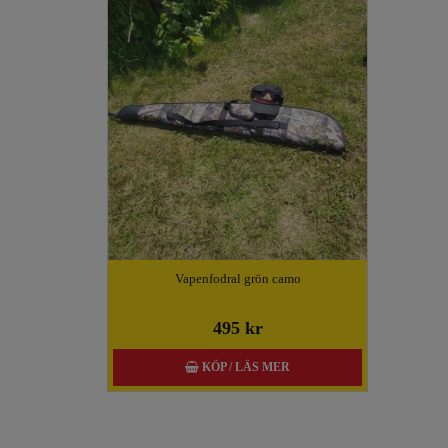
Vapenfodral grön camo
495 kr
KÖP / LÄS MER