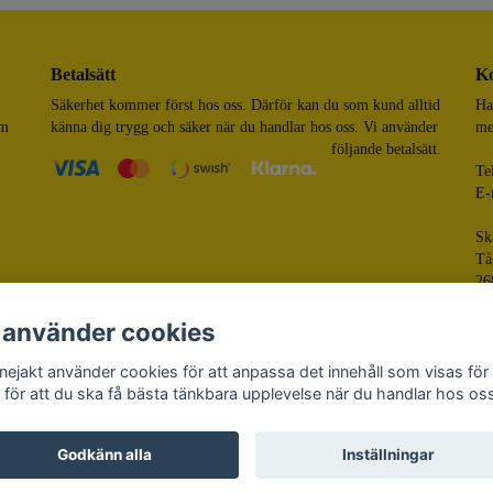
Betalsätt
Ko
Säkerhet kommer först hos oss. Därför kan du som kund alltid
Ha
om
känna dig trygg och säker när du handlar hos oss. Vi använder
me
följande betalsätt.
Te
E-
Sk
Tå
26
 använder cookies
nejakt använder cookies för att anpassa det innehåll som visas för
 för att du ska få bästa tänkbara upplevelse när du handlar hos os
© 
Pow
Godkänn alla
Inställningar