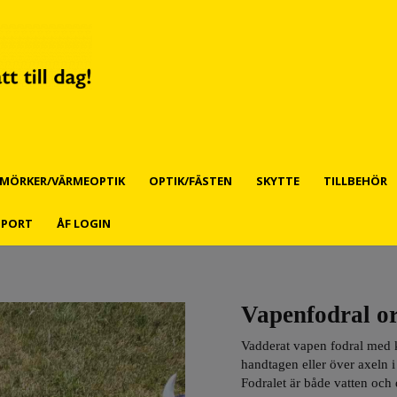
MÖRKER/VÄRMEOPTIK
OPTIK/FÄSTEN
SKYTTE
TILLBEHÖR
PPORT
ÅF LOGIN
Vapenfodral o
Vadderat vapen fodral med k
handtagen eller över axeln 
Fodralet är både vatten och 