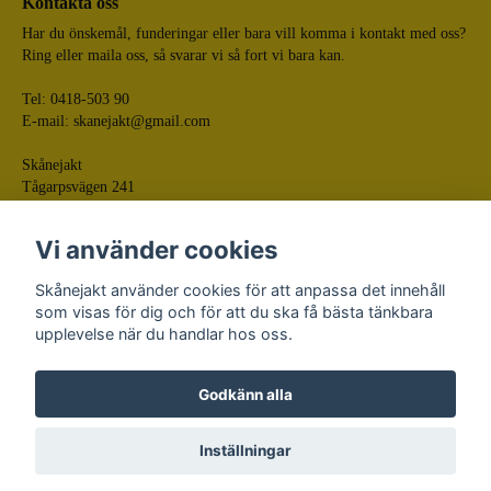
Kontakta oss
Har du önskemål, funderingar eller bara vill komma i kontakt med oss?
Ring eller maila oss, så svarar vi så fort vi bara kan.
Tel: 0418-503 90
E-mail:
skanejakt@gmail.com
Skånejakt
Tågarpsvägen 241
268 75 Tågarp
Vi använder cookies
Skånejakt använder cookies för att anpassa det innehåll
som visas för dig och för att du ska få bästa tänkbara
upplevelse när du handlar hos oss.
Godkänn alla
© Skånejakt
Powered by Quickbutik
Inställningar