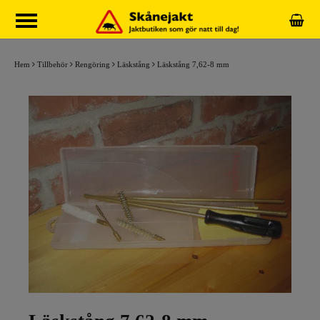
Hem
Tillbehör
Rengöring
Läskstång
Läskstång 7,62-8 mm