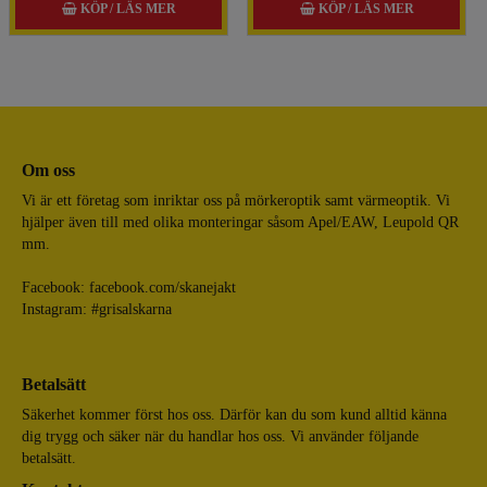
KÖP / LÄS MER
KÖP / LÄS MER
Om oss
Vi är ett företag som inriktar oss på mörkeroptik samt värmeoptik. Vi
hjälper även till med olika monteringar såsom Apel/EAW, Leupold QR
mm.
Facebook:
facebook.com/skanejakt
Instagram: #grisalskarna
Betalsätt
Säkerhet kommer först hos oss. Därför kan du som kund alltid känna
dig trygg och säker när du handlar hos oss. Vi använder följande
betalsätt.