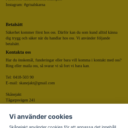
Instagram: #grisalskarna
Betalsätt
Säkerhet kommer först hos oss. Därför kan du som kund alltid känna
dig trygg och säker när du handlar hos oss. Vi använder följande
betalsätt.
Kontakta oss
Har du önskemål, funderingar eller bara vill komma i kontakt med oss?
Ring eller maila oss, så svarar vi så fort vi bara kan.
Tel: 0418-503 90
E-mail:
skanejakt@gmail.com
Skånejakt
Tågarpsvägen 241
268 75 Tågarp
Vi använder cookies
Skånejakt använder cookies för att anpassa det innehåll