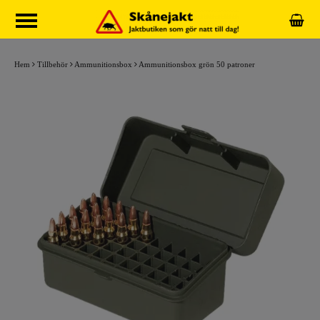
Hem
Tillbehör
Ammunitionsbox
Ammunitionsbox grön 50 patroner