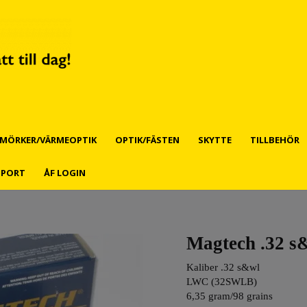
MÖRKER/VÄRMEOPTIK
OPTIK/FÄSTEN
SKYTTE
TILLBEHÖR
PPORT
ÅF LOGIN
Magtech .32 s
Kaliber .32 s&wl
LWC (32SWLB)
6,35 gram/98 grains