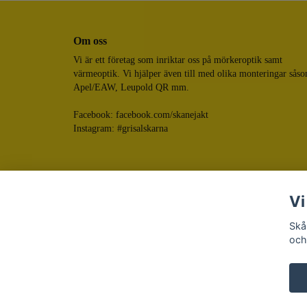
Om oss
Vi är ett företag som inriktar oss på mörkeroptik samt
värmeoptik. Vi hjälper även till med olika monteringar sås
Apel/EAW, Leupold QR mm.
Facebook:
facebook.com/skanejakt
Instagram: #grisalskarna
Vi
Skå
och