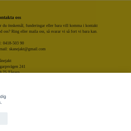
ntakta oss
r du önskemål, funderingar eller bara vill komma i kontakt
d oss? Ring eller maila oss, så svarar vi så fort vi bara kan.
l: 0418-503 90
mail:
skanejakt@gmail.com
ånejakt
garpsvägen 241
8 75 Tågarp
 dig
s.
Skånejakt
ered by Quickbutik