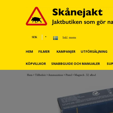
SEK
Inkl. moms
HEM
FILMER
KAMPANJER
UTFÖRSÄLJNING
KÖPVILLKOR
SNABBGUIDE OCH MANUALER
SU
Hem
Tillbehör
Ammunition
Pistol
Magtech .32 s&wl