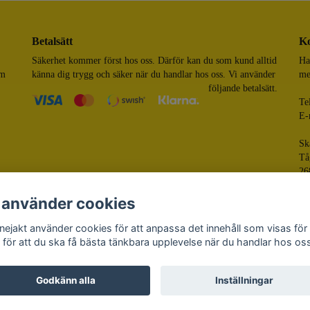
Betalsätt
Ko
Säkerhet kommer först hos oss. Därför kan du som kund alltid
Ha
om
känna dig trygg och säker när du handlar hos oss. Vi använder
me
följande betalsätt.
Te
E-
Sk
Tå
26
 använder cookies
nejakt använder cookies för att anpassa det innehåll som visas för
 för att du ska få bästa tänkbara upplevelse när du handlar hos os
© 
Pow
Godkänn alla
Inställningar